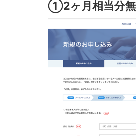
①2ヶ月相当分