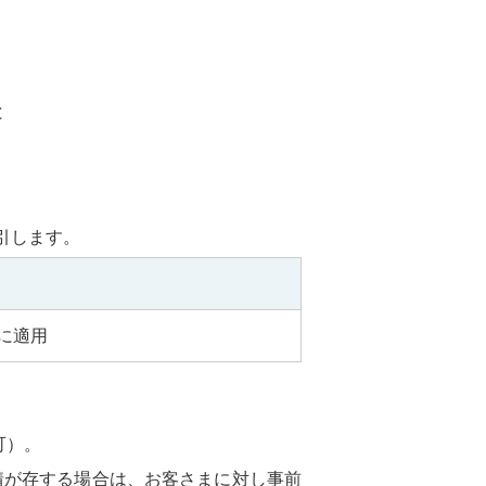
と
引します。
に適用
可）。
情が存する場合は、お客さまに対し事前