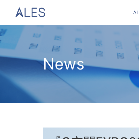
A
News