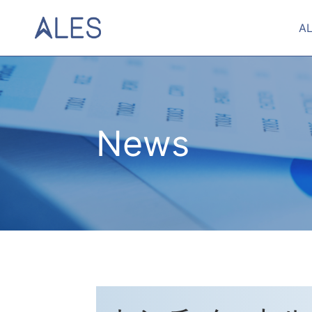
A
News