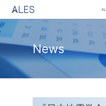
A
News